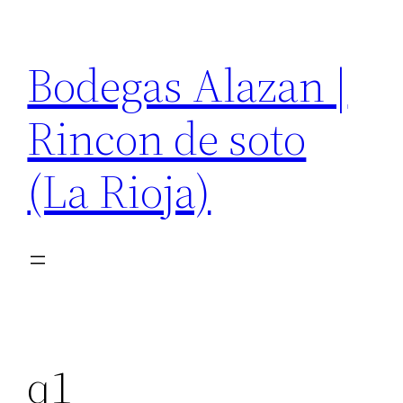
Saltar
al
Bodegas Alazan |
contenido
Rincon de soto
(La Rioja)
q1